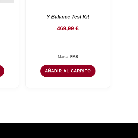
Y Balance Test Kit
469,99
€
Marca:
FMS
AÑADIR AL CARRITO