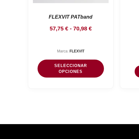
FLEXVIT PATband
Rango
57,75
€
-
70,98
€
de
precios:
Marca:
FLEXVIT
desde
57,75 €
SELECCIONAR
hasta
OPCIONES
70,98 €