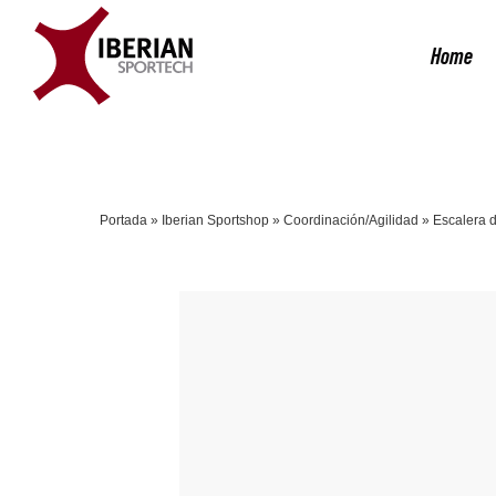
Saltar
al
Home
contenido
Portada
»
Iberian Sportshop
»
Coordinación/Agilidad
»
Escalera d