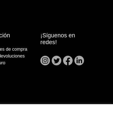
ción
¡Síguenos en
redes!
nes de compra
devoluciones
uro