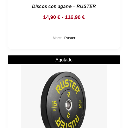
Discos con agarre – RUSTER
Rango
14,90
€
-
116,90
€
de
precios:
Marca:
Ruster
desde
14,90 €
hasta
Agotado
116,90 €