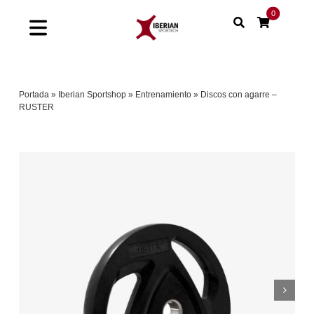
Saltar
0
al
Toggle
contenido
Navigation
Home
Portada
»
Iberian Sportshop
»
Entrenamiento
»
Discos con agarre –
RUSTER
Shop
Soluciones
Proyectos
Nuestras marcas
Sinergias