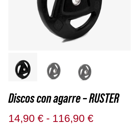
Nosotros
Contacto
Mi cuenta
Discos con agarre – RUSTER
Rango
14,90
€
-
116,90
€
Sin existencias
de