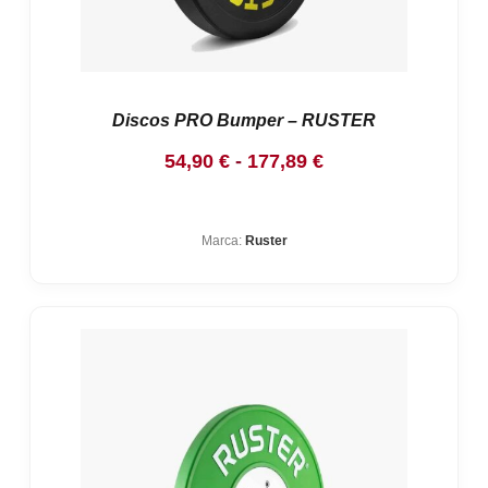
Discos PRO Bumper – RUSTER
Rango
54,90
€
-
177,89
€
de
precios:
Marca:
Ruster
desde
54,90 €
hasta
177,89 €