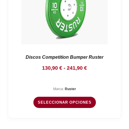
Discos Competition Bumper Ruster
Rango
130,90
€
-
241,90
€
de
precios:
Marca:
Ruster
desde
130,90 €
SELECCIONAR OPCIONES
hasta
241,90 €