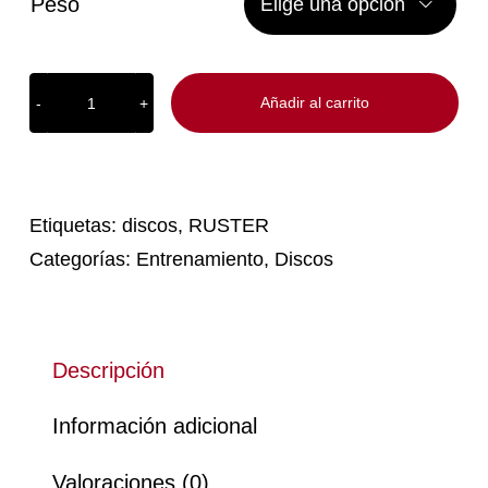
Peso

Añadir al carrito
Discos
con
agarre
-
RUSTER
Etiquetas:
discos
,
RUSTER
cantidad
Categorías:
Entrenamiento
,
Discos
Descripción
Información adicional
Valoraciones (0)