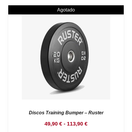
Agotado
Discos Training Bumper – Ruster
Rango
49,90
€
-
113,90
€
de