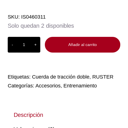
SKU:
IS0460311
Solo quedan 2 disponibles
Añadir al carrito
Cuerda
de
Tracción
doble
Ruster
Etiquetas:
Cuerda de tracción doble
,
RUSTER
cantidad
Categorías:
Accesorios
,
Entrenamiento
Descripción