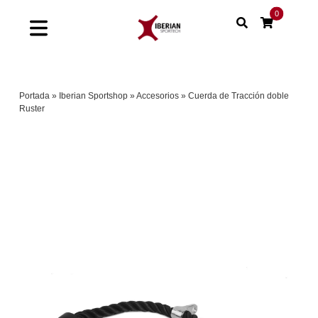
Saltar
0
al
Toggle
contenido
Navigation
Home
Portada
»
Iberian Sportshop
»
Accesorios
»
Cuerda de Tracción doble
Ruster
Shop
Soluciones
Proyectos
Nuestras marcas
Sinergias