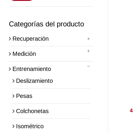
mínimo
máximo
Categorías del producto
Recuperación
Medición
Entrenamiento
Deslizamiento
Pesas
4
Colchonetas
Isométrico