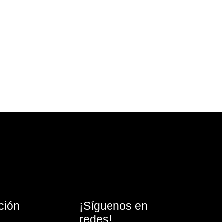
ción
¡Síguenos en
redes!