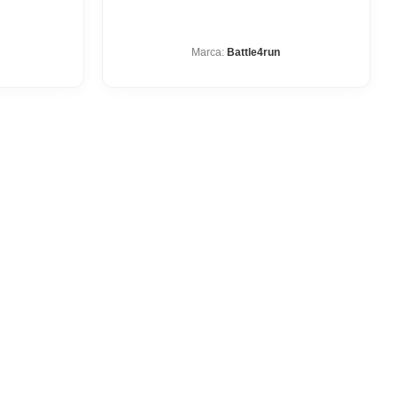
Marca:
Battle4run