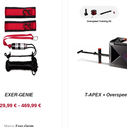
EXER-GENIE
T-APEX + Overspee
Rango
29,99
€
-
469,99
€
de
precios:
Marca:
Exer-Genie