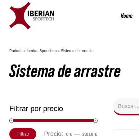
Saltar
al
Home
contenido
Portada
»
Iberian Sportshop
»
Sistema de arrastre
Sistema de arrastre
Filtrar por precio
Precio:
—
Filtrar
0 €
3.010 €
Precio
Precio