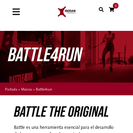
Saltar
0
al
Toggle
contenido
Navigation
Home
BATTLE4RUN
Shop
Soluciones
Proyectos
Portada
»
Marcas
»
Battle4run
Nuestras marcas
BATTLE THE ORIGINAL
Sinergias
Battle es una herramienta esencial para el desarrollo