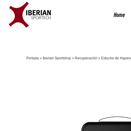
Saltar
al
Home
contenido
Portada
»
Iberian Sportshop
»
Recuperación
»
Estuche de Hyperv