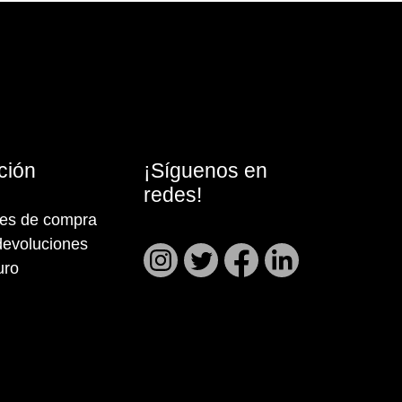
ción
¡Síguenos en
redes!
nes de compra
devoluciones
uro