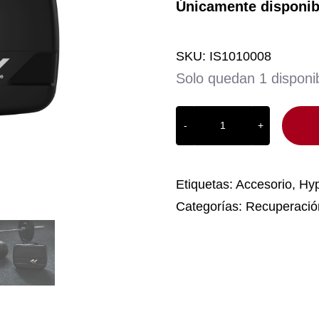
Únicamente disponibl
SKU:
IS1010008
Solo quedan 1 disponi
Estuche
de
Hypervolt
2
Etiquetas:
Accesorio
,
Hyp
cantidad
Categorías:
Recuperació