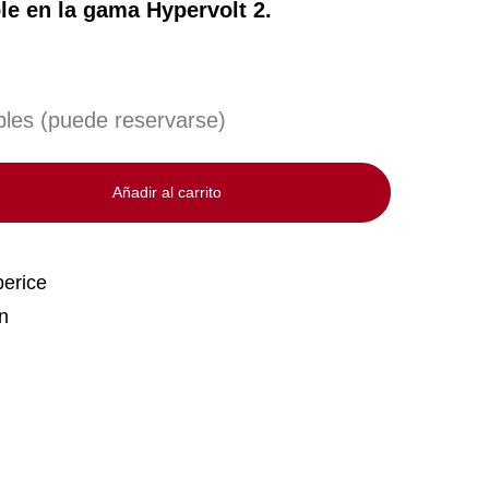
e en la gama Hypervolt 2.
bles (puede reservarse)
Añadir al carrito
erice
n