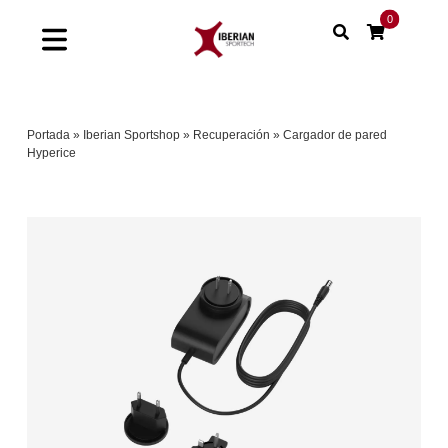
Saltar
0
al
Toggle
contenido
Navigation
Home
Portada
»
Iberian Sportshop
»
Recuperación
»
Cargador de pared
Hyperice
Shop
Soluciones
Proyectos
Nuestras marcas
Sinergias