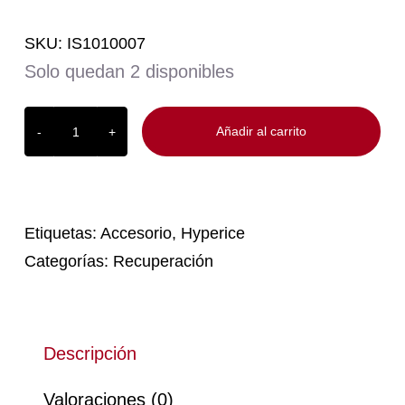
SKU:
IS1010007
Solo quedan 2 disponibles
Añadir al carrito
Cargador
de
pared
Hyperice
cantidad
Etiquetas:
Accesorio
,
Hyperice
Categorías:
Recuperación
Descripción
Valoraciones (0)