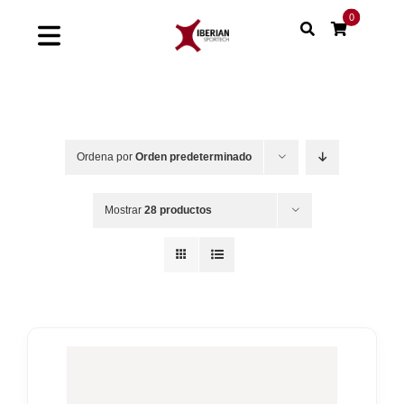
Saltar
0
al
Toggle
contenido
Navigation
Home
Shop
Ordena por
Orden predeterminado
Soluciones
Mostrar
28 productos
Proyectos
Nuestras marcas
Sinergias