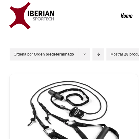
Saltar
al
Home
contenido
Ordena por
Orden predeterminado
Mostrar
28 prod