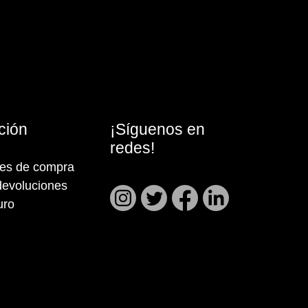
ción
¡Síguenos en
redes!
nes de compra
devoluciones
uro