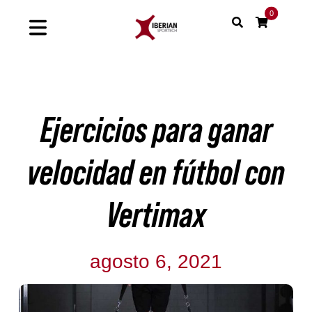
Saltar
0
al
Toggle
contenido
Navigation
Home
Ejercicios para ganar
Shop
Soluciones
velocidad en fútbol con
Proyectos
Vertimax
Nuestras marcas
agosto 6, 2021
Sinergias