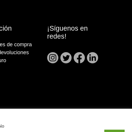
ción
¡Síguenos en
redes!
nes de compra
devoluciones
uro
 No