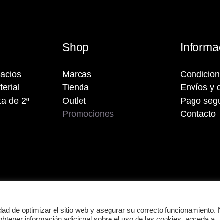
s
Shop
Informa
acios
Marcas
Condicio
terial
Tienda
Envíos y 
a de 2º
Outlet
Pago seg
Promociones
Contacto
dad de optimizar el sitio web y asegurar su correcto funcionamiento.
obtener información adicional sobre el uso de las cookies, acceda a