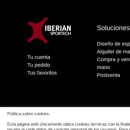
Solucione
Diseño de esp
Alquiler de ma
Tu cuenta
Compra y vent
Tu pedido
mano
Tus favoritos
Postventa
Política sobre cookies.
Esta página web únicamente utiliza cookies técnicas con la finali
recaba ni cede datos de carácter personal de los usuarios. Para 