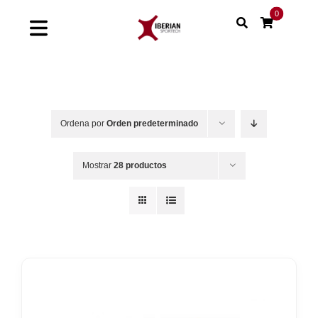
Saltar
0
al
Toggle
contenido
Navigation
Home
Shop
Ordena por
Orden predeterminado
Soluciones
Mostrar
28 productos
Proyectos
Nuestras marcas
Sinergias