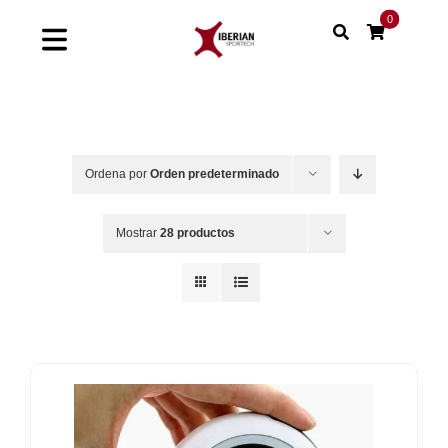
Saltar
0
al
Toggle
contenido
Navigation
Home
Shop
Ordena por
Orden predeterminado
Soluciones
Mostrar
28 productos
Proyectos
Nuestras marcas
Sinergias