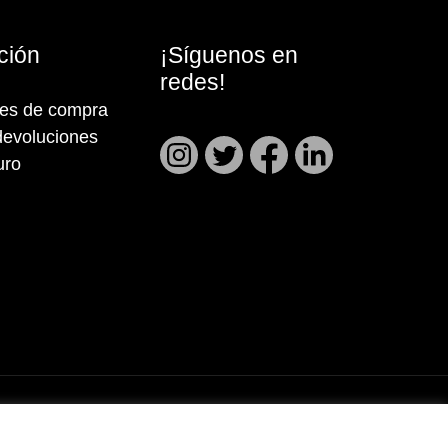
ción
¡Síguenos en
redes!
nes de compra
devoluciones
uro
Aviso Legal
|
Política de cookies
|
Política de privacidad