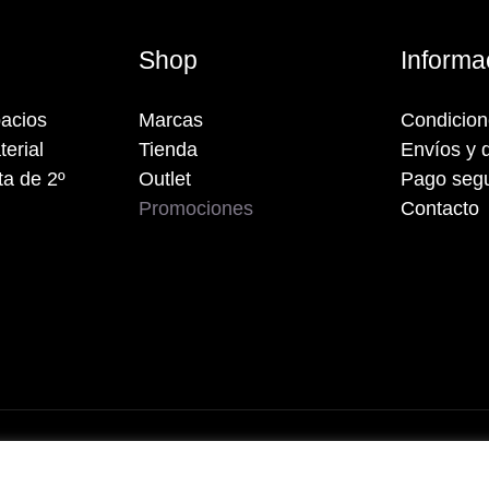
s
Shop
Informa
acios
Marcas
Condicio
terial
Tienda
Envíos y 
a de 2º
Outlet
Pago seg
Promociones
Contacto
rechos reservados.