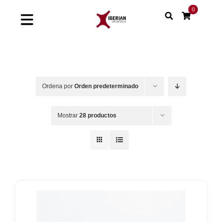
Saltar
0
al
Toggle
contenido
Navigation
Home
Shop
Ordena por
Orden predeterminado
Soluciones
Mostrar
28 productos
Proyectos
Nuestras marcas
Sinergias