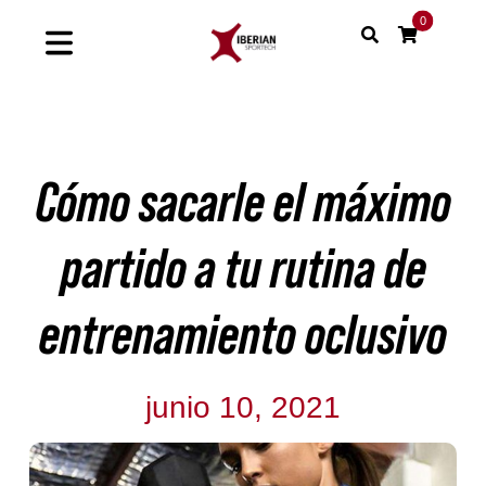
Saltar
0
al
Toggle
contenido
Navigation
Home
Cómo sacarle el máximo
Shop
Soluciones
partido a tu rutina de
Proyectos
entrenamiento oclusivo
Nuestras marcas
junio 10, 2021
Sinergias