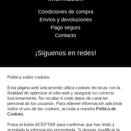
Condiciones de compra
Envíos y devoluciones
Pago seguro
Contacto
¡Síguenos en redes!
Política sobre cookies.
Esta página web únicamente utiliza cookies técnicas con la
finalidad de optimizar el sitio web y asegurar su correcto
funcionamiento. No recaba ni cede datos de carácter
personal de los usuarios. Para obtener información adicional
sobre el uso de las cookies, acceda a nuestra
Política de
Cookies.
Pulsa el botón ACEPTAR para confirmar que has leído y
2026 Iberian Sportech © Todos los derechos
aceptado la información presentada. Si deseas modificar la