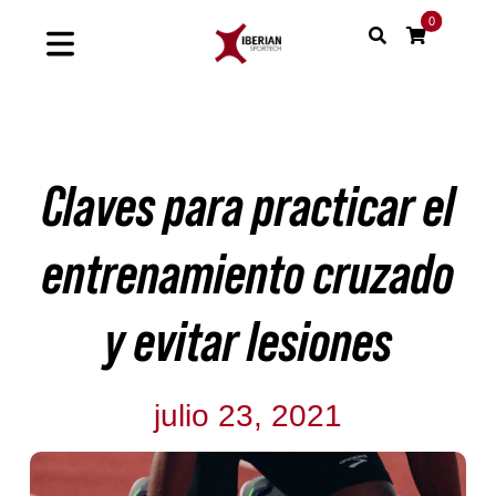
Saltar
0
al
Toggle
contenido
Navigation
Home
Claves para practicar el
Shop
Soluciones
entrenamiento cruzado
Proyectos
y evitar lesiones
Nuestras marcas
julio 23, 2021
Sinergias