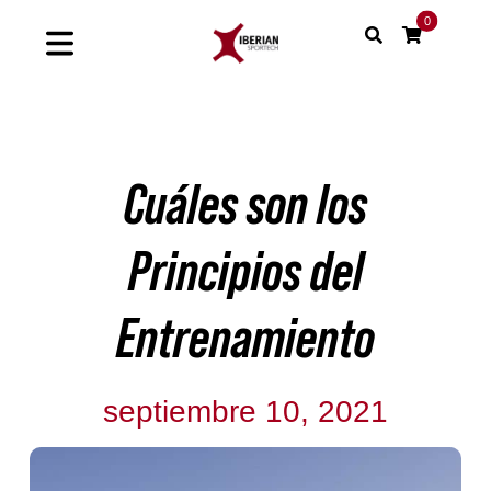
Saltar
0
al
Toggle
contenido
Navigation
Home
Cuáles son los
Shop
Soluciones
Principios del
Proyectos
Entrenamiento
Nuestras marcas
septiembre 10, 2021
Sinergias